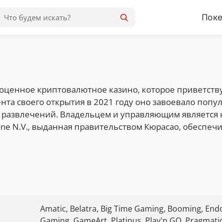
Пок
лноценное криптовалютное казино, которое приветству
ента своего открытия в 2021 году оно завоевало попу
 развлечений. Владельцем и управляющим является к
hone N.V., выданная правительством Кюрасао, обеспеч
Amatic, Belatra, Big Time Gaming, Booming, End
Gaming, GameArt, Platipus, Play'n GO, Pragmatic