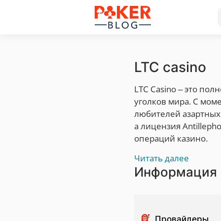
LTC casino
LTC Casino – это по
уголков мира. С мом
любителей азартных
а лицензия Antillep
операций казино.
Читать далее
Информация
Провайдеры