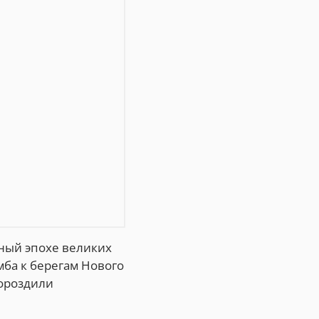
нный эпохе великих
ба к берегам Нового
бороздили