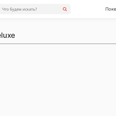
Пок
luxe