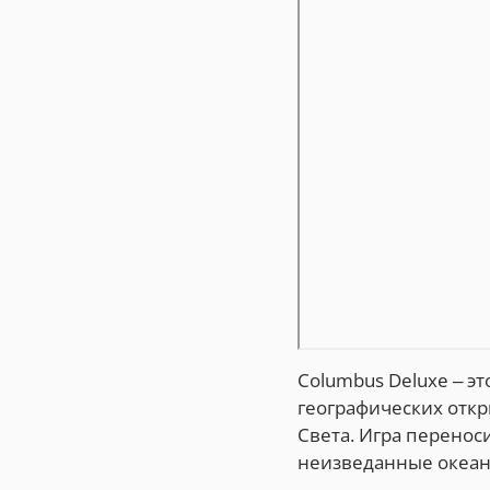
Columbus Deluxe – э
географических отк
Света. Игра перенос
неизведанные океан