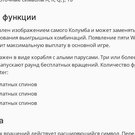
 функции
авлен изображением самого Колумба и может заменя
ования выигрышных комбинаций. Появление пяти Wi
ит максимальную выплату в основной игре.
ажен в виде корабля с алыми парусами. Три или более
запускают раунд бесплатных вращений. Количество ф
ter:
сплатных спинов
сплатных спинов
сплатных спинов
а
х вращений действует расширяющийся символ. Пере