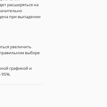
дет расширяться на
начительно
щена при выпадении
аться увеличить
ри правильном выборе
нной графикой и
 95%.