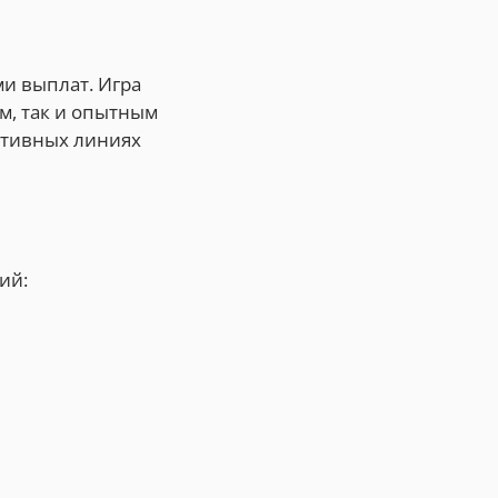
и выплат. Игра
м, так и опытным
ктивных линиях
ий: