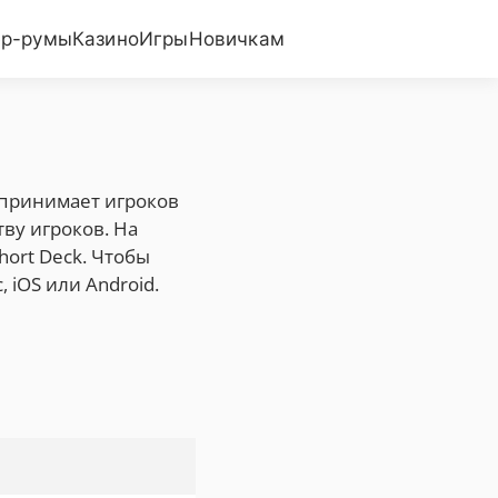
ер-румы
Казино
Игры
Новичкам
 принимает игроков
тву игроков. На
hort Deck. Чтобы
 iOS или Android.