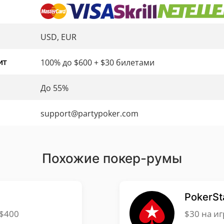
USD, EUR
ит
100% до $600 + $30 билетами
До 55%
support@partypoker.com
Похожие покер-румы
PokerSt
 $400
$30 на иг