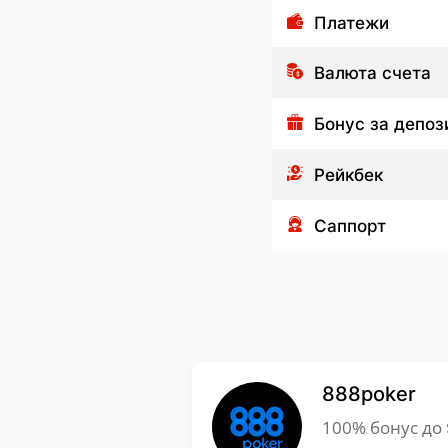
Платежи
Валюта счета
Бонус за депоз
Рейкбек
Саппорт
888poker
100% бонус до