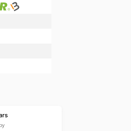
ars
ру