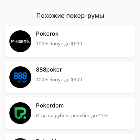
Похожие покер-румы
Pokerok
100% бонус до $600
888poker
100% бонус до $400
Pokerdom
Игра на рубли, рейкбек до 45%